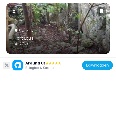
Frankrijk
Fort Louis
10.7 km
Around Us
Downloaden
Reisgids & Kaarten
Frankrijk
Église de l'Immaculée-Conception des
Abymes
10.8 km