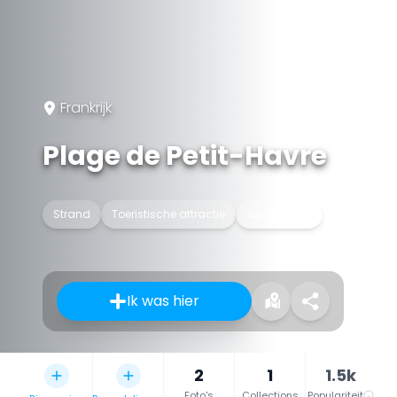
Frankrijk
Plage de Petit-Havre
Strand
Toeristische attractie
Zandstrand
Ik was hier
2
1
1.5k
Foto's
Collections
Populariteit