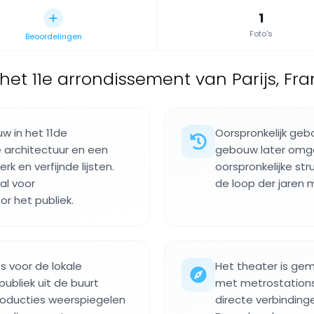
1
Foto's
Beoordelingen
het 11e arrondissement van Parijs, Fran
w in het 11de
Oorspronkelijk geb
e architectuur en een
gebouw later omge
 en verfijnde lijsten.
oorspronkelijke st
al voor
de loop der jaren
or het publiek.
s voor de lokale
Het theater is gem
ubliek uit de buurt
met metrostations
roducties weerspiegelen
directe verbinding