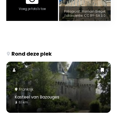
Voeg je foto's toe
Fotograaf: Romain Bréget
Fotolicentie: CC BY-SA 3.0
Rond deze plek
Frankrijk
Kasteel van Bazouges
6.1 km