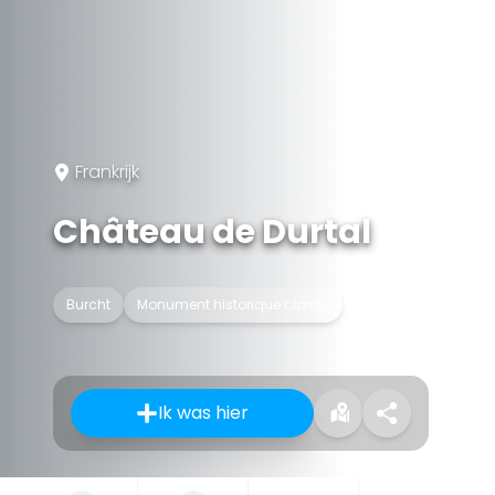
Frankrijk
Château de Durtal
Burcht
Monument historique classé
Ik was hier