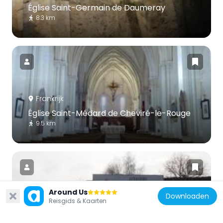
Église Saint-Germain de Daumeray
8.3 km
Frankrijk
Église Saint-Médard de Cheviré-le-Rouge
9.5 km
Around Us
Downloaden
Reisgids & Kaarten
Frankrijk
Briqueterie Le Croc