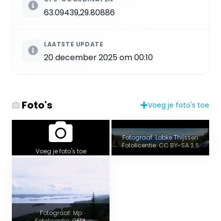
63.09439,29.80886
LAATSTE UPDATE
20 december 2025 om 00:10
Foto's
Voeg je foto's toe
Fotograaf: Lobke Thijssen
Fotolicentie: CC BY-SA 2.5
Voeg je foto's toe
Fotograaf: Mp
Fotolicentie: GFDL