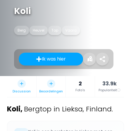
Koli
Berg
Heuvel
Top
Vaara
Ik was hier
2
33.9k
Foto's
Populariteit
Discussion
Beoordelingen
Koli
,
Bergtop in Lieksa, Finland.