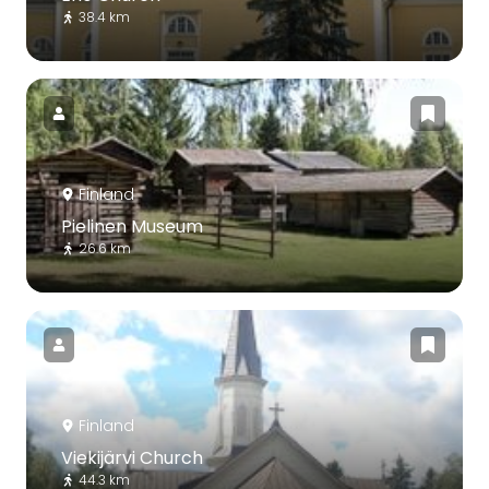
38.4 km
Finland
Pielinen Museum
26.6 km
Finland
Viekijärvi Church
44.3 km