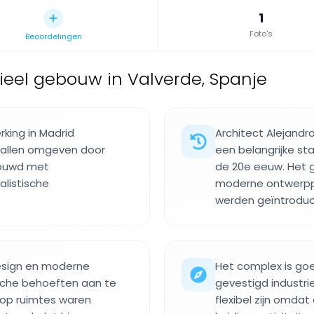
1
Foto's
Beoordelingen
rieel gebouw in Valverde, Spanje
king in Madrid
Architect Alejandro
ehallen omgeven door
een belangrijke st
bouwd met
de 20e eeuw. Het 
listische
moderne ontwerppri
werden geïntroduc
design en moderne
Het complex is goe
sche behoeften aan te
gevestigd industr
arop ruimtes waren
flexibel zijn omdat