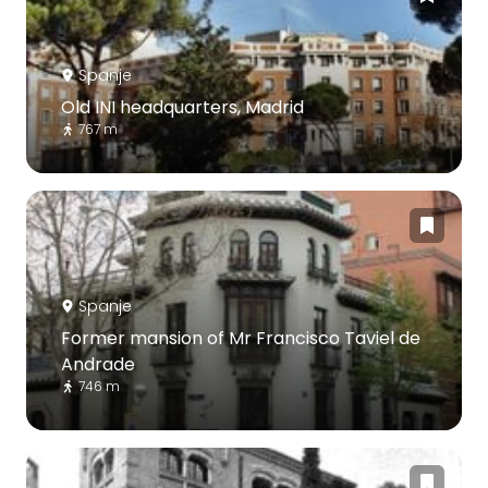
Spanje
Old INI headquarters, Madrid
767 m
Spanje
Former mansion of Mr Francisco Taviel de
Andrade
746 m