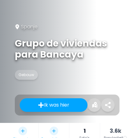
Spanje
Grupo de viviendas
para Bancaya
Gebouw
Ik was hier
1
3.6k
Foto's
Populariteit