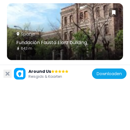
Spanje
Fundación Fausta Elorz building
643 m
Around Us
Downloaden
Reisgids & Kaarten
Spanje
Paso elevado Francisco Silvela-Joaquín
Costa
333 m