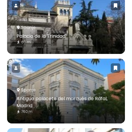
Spanje
Palacio de la Trinidad
60 m
Spanje
Antiguo palacete del marqués de Rafal,
Madrid
760 m