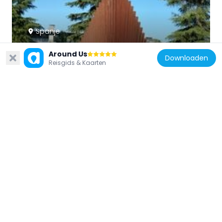
Spanje
Vela
Around Us
1.2 km
Downloaden
Reisgids & Kaarten
Spanje
Edificio América, Madrid
1.4 km