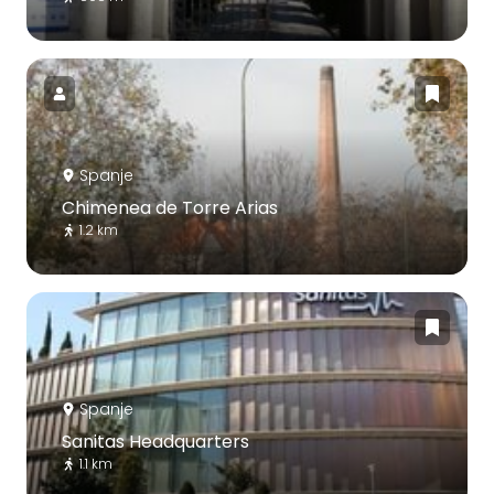
Spanje
Chimenea de Torre Arias
1.2 km
Spanje
Sanitas Headquarters
1.1 km