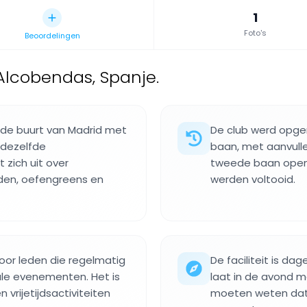
1
Foto's
Beoordelingen
Alcobendas, Spanje.
n de buurt van Madrid met
De club werd opgeri
 dezelfde
baan, met aanvull
 zich uit over
tweede baan opende
den, oefengreens en
werden voltooid.
oor leden die regelmatig
De faciliteit is da
le evenementen. Het is
laat in de avond 
 vrijetijdsactiviteiten
moeten weten dat d