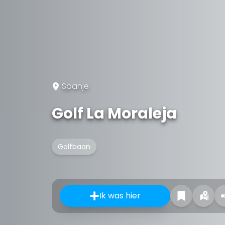
Spanje
Golf La Moraleja
Golfbaan
Ik was hier