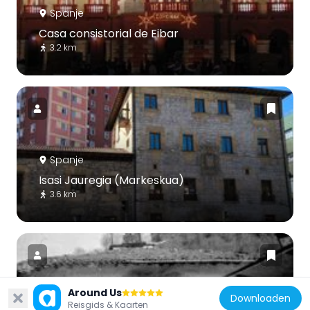
Spanje
Casa consistorial de Eibar
3.2 km
Spanje
Isasi Jauregia (Markeskua)
3.6 km
Around Us
Downloaden
Reisgids & Kaarten
Spanje