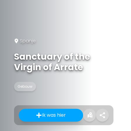
Spanje
Sanctuary of the
Virgin of Arrate
Gebouw
Ik was hier