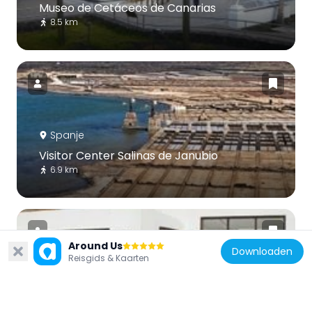
Museo de Cetáceos de Canarias
8.5 km
Spanje
Visitor Center Salinas de Janubio
6.9 km
Around Us
Downloaden
Reisgids & Kaarten
Spanje
El Taller de Arte