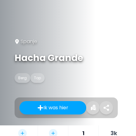
Spanje
Hacha Grande
Berg
Top
Ik was hier
1
3k