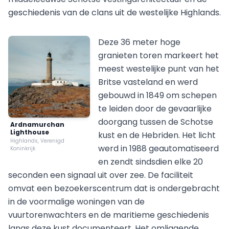
geschiedenis van de clans uit de westelijke Highlands.
Deze 36 meter hoge
granieten toren markeert het
meest westelijke punt van het
Britse vasteland en werd
gebouwd in 1849 om schepen
te leiden door de gevaarlijke
doorgang tussen de Schotse
Ardnamurchan
Lighthouse
kust en de Hebriden. Het licht
Highlands, Verenigd
werd in 1988 geautomatiseerd
Koninkrijk
en zendt sindsdien elke 20
seconden een signaal uit over zee. De faciliteit
omvat een bezoekerscentrum dat is ondergebracht
in de voormalige woningen van de
vuurtorenwachters en de maritieme geschiedenis
langs deze kust documenteert. Het omliggende