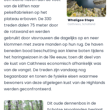
van de kliffen naar
pekelfabrieken op het
plateau erboven. De 330
Whaligoe Steps
treden dalen 75 meter door
Caithness, Schotland
de rotswand en werden
gebruikt door visvrouwen die dagelijks op en neer
klommen met zware manden op hun rug. De haven
beneden bood beschutting aan kleine boten tijdens
het haringseizoen in de 19e eeuw, toen dit deel van
de kust van Caithness economisch afhankelijk was
van de vangst. De treden zijn vandaag nog
begaanbaar en tonen de fysieke eisen waarmee
bewoners van deze afgelegen kust van de Highlands
werden geconfronteerd.
Dit oude dennenbos in de
Schotse Hooglanden beslaat