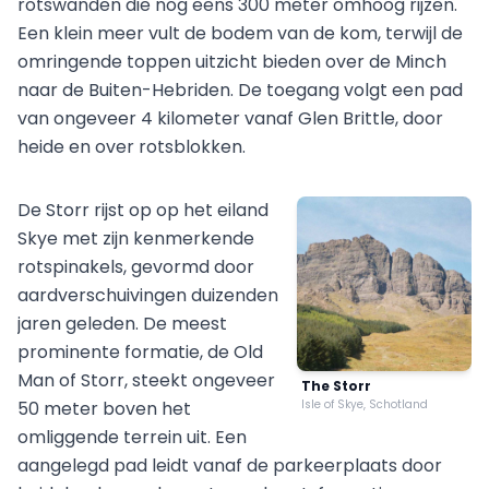
rotswanden die nog eens 300 meter omhoog rijzen.
Een klein meer vult de bodem van de kom, terwijl de
omringende toppen uitzicht bieden over de Minch
naar de Buiten-Hebriden. De toegang volgt een pad
van ongeveer 4 kilometer vanaf Glen Brittle, door
heide en over rotsblokken.
De Storr rijst op op het eiland
Skye met zijn kenmerkende
rotspinakels, gevormd door
aardverschuivingen duizenden
jaren geleden. De meest
prominente formatie, de Old
Man of Storr, steekt ongeveer
The Storr
50 meter boven het
Isle of Skye, Schotland
omliggende terrein uit. Een
aangelegd pad leidt vanaf de parkeerplaats door