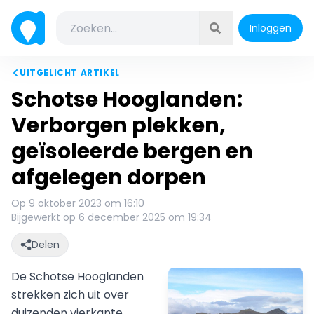
Inloggen
UITGELICHT ARTIKEL
Schotse Hooglanden:
Verborgen plekken,
geïsoleerde bergen en
afgelegen dorpen
Op 9 oktober 2023 om 16:10
Bijgewerkt op 6 december 2025 om 19:34
Delen
De Schotse Hooglanden
strekken zich uit over
duizenden vierkante