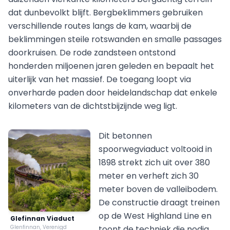
dat dunbevolkt blijft. Bergbeklimmers gebruiken
verschillende routes langs de kam, waarbij de
beklimmingen steile rotswanden en smalle passages
doorkruisen. De rode zandsteen ontstond
honderden miljoenen jaren geleden en bepaalt het
uiterlijk van het massief. De toegang loopt via
onverharde paden door heidelandschap dat enkele
kilometers van de dichtstbijzijnde weg ligt.
Dit betonnen
spoorwegviaduct voltooid in
1898 strekt zich uit over 380
meter en verheft zich 30
meter boven de valleibodem.
De constructie draagt treinen
op de West Highland Line en
Glefinnan Viaduct
Glenfinnan, Verenigd
toont de techniek die nodig