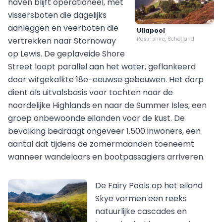
haven blijft operationeel, met
vissersboten die dagelijks
aanleggen en veerboten die
Ullapool
vertrekken naar Stornoway
Ross-shire, Schotland
op Lewis. De geplaveide Shore
Street loopt parallel aan het water, geflankeerd
door witgekalkte 18e-eeuwse gebouwen. Het dorp
dient als uitvalsbasis voor tochten naar de
noordelijke Highlands en naar de Summer Isles, een
groep onbewoonde eilanden voor de kust. De
bevolking bedraagt ongeveer 1.500 inwoners, een
aantal dat tijdens de zomermaanden toeneemt
wanneer wandelaars en bootpassagiers arriveren.
De Fairy Pools op het eiland
Skye vormen een reeks
natuurlijke cascades en