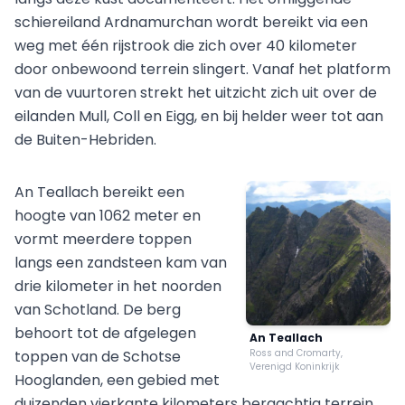
schiereiland Ardnamurchan wordt bereikt via een
weg met één rijstrook die zich over 40 kilometer
door onbewoond terrein slingert. Vanaf het platform
van de vuurtoren strekt het uitzicht zich uit over de
eilanden Mull, Coll en Eigg, en bij helder weer tot aan
de Buiten-Hebriden.
An Teallach bereikt een
hoogte van 1062 meter en
vormt meerdere toppen
langs een zandsteen kam van
drie kilometer in het noorden
van Schotland. De berg
behoort tot de afgelegen
An Teallach
toppen van de Schotse
Ross and Cromarty,
Verenigd Koninkrijk
Hooglanden, een gebied met
duizenden vierkante kilometers bergachtig terrein