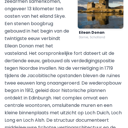
zeearmen samenkomen,
ongeveer 13 kilometer ten
oosten van het eiland Skye.
Een stenen boogbrug
gebouwd in het begin van de
Eilean Donan
twintigste eeuw verbindt
Dornie, Schotland
Eilean Donan met het
vasteland. Het oorspronkelijke fort dateert uit de
dertiende eeuw, gebouwd als verdedigingspositie
tegen Noordse invallen. Na de vernietiging in 1719
tijdens de Jacobitische opstanden bleven de ruïnes
twee eeuwen lang onaangeroerd. De wederopbouw
begon in 1912, geleid door historische plannen
ontdekt in Edinburgh. Het complex omvat een
centrale woontoren, omsluitende muren en een
kleine binnenplaats met uitzicht op Loch Duich, Loch
Long en Loch Alsh. De structuur documenteert
middeleeuwse Schotse vestingarchitectuur en de