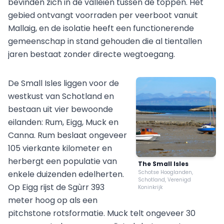
bevinden zich in de valleien tussen de toppen. Het
gebied ontvangt voorraden per veerboot vanuit
Mallaig, en de isolatie heeft een functionerende
gemeenschap in stand gehouden die al tientallen
jaren bestaat zonder directe wegtoegang.
De Small Isles liggen voor de
westkust van Schotland en
bestaan uit vier bewoonde
eilanden: Rum, Eigg, Muck en
Canna. Rum beslaat ongeveer
105 vierkante kilometer en
herbergt een populatie van
The Small Isles
enkele duizenden edelherten.
Schotse Hooglanden,
Schotland, Verenigd
Op Eigg rijst de Sgùrr 393
Koninkrijk
meter hoog op als een
pitchstone rotsformatie. Muck telt ongeveer 30