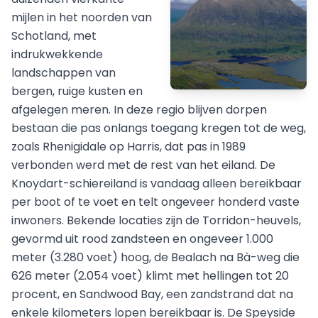
mijlen in het noorden van
Schotland, met
indrukwekkende
landschappen van
bergen, ruige kusten en
afgelegen meren. In deze regio blijven dorpen
bestaan die pas onlangs toegang kregen tot de weg,
zoals Rhenigidale op Harris, dat pas in 1989
verbonden werd met de rest van het eiland. De
Knoydart-schiereiland is vandaag alleen bereikbaar
per boot of te voet en telt ongeveer honderd vaste
inwoners. Bekende locaties zijn de Torridon-heuvels,
gevormd uit rood zandsteen en ongeveer 1.000
meter (3.280 voet) hoog, de Bealach na Bà-weg die
626 meter (2.054 voet) klimt met hellingen tot 20
procent, en Sandwood Bay, een zandstrand dat na
enkele kilometers lopen bereikbaar is. De Speyside