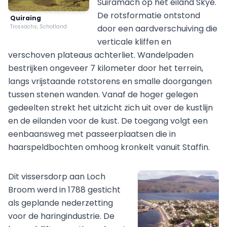
Suiramach op het eiland Skye.
De rotsformatie ontstond
Quiraing
Trossachs, Schotland
door een aardverschuiving die
verticale kliffen en
verschoven plateaus achterliet. Wandelpaden
bestrijken ongeveer 7 kilometer door het terrein,
langs vrijstaande rotstorens en smalle doorgangen
tussen stenen wanden. Vanaf de hoger gelegen
gedeelten strekt het uitzicht zich uit over de kustlijn
en de eilanden voor de kust. De toegang volgt een
eenbaansweg met passeerplaatsen die in
haarspeldbochten omhoog kronkelt vanuit Staffin.
Dit vissersdorp aan Loch
Broom werd in 1788 gesticht
als geplande nederzetting
voor de haringindustrie. De