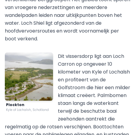
van vroegere nederzettingen en meerdere
wandelpaden leiden naar uitkijkpunten boven het
water. Loch Shiel ligt afgezonderd van de
hoofdvervoersroutes en wordt voornamelijk per
boot verkend.
Dit vissersdorp ligt aan Loch
Carron op ongeveer 10
kilometer van Kyle of Lochalsh
en profiteert van de
Golfstroom die hier een milder
klimaat creëert. Palmbomen
staan langs de waterkant
Plockton
Kyle of Lochalsh, Schotland
terwijl de beschutte baai
zeehonden aantrekt die
regelmatig op de rotsen verschijnen. Boottochten
voeren naar de nabijgelegen eilanden, en kustpaden