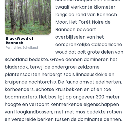
twaalf vierkante kilometer
langs de rand van Rannoch
Moor. Het Forêt Noire de
Rannoch bewaart
overblijfselen van het
BlackWood of
Rannoch
oorspronkelijke Caledonische
Perthshire, Schotland
woud dat ooit grote delen van
Schotland bedekte. Grove dennen domineren het
bladerdak, terwijl de ondergroei zeldzame
plantensoorten herbergt zoals linnaeusklokje en
kruipende nachtorchis. De fauna omvat edelherten,
korhoenders, Schotse kruisbekken en af en toe
boommarters. Het bos ligt op ongeveer 300 meter
hoogte en vertoont kenmerkende eigenschappen
van Hooglandbossen, met met mos bedekte rotsen
en verspreide berken tussen de dominante dennen.