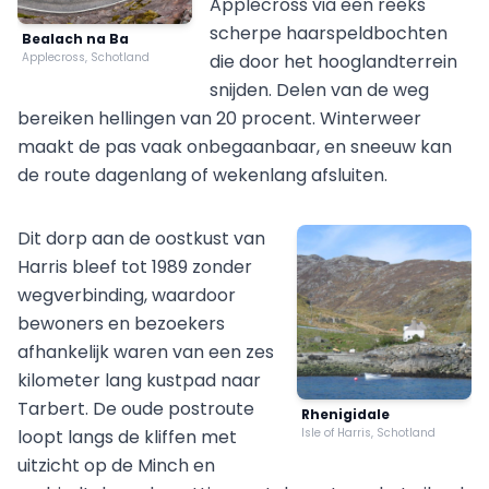
Applecross via een reeks
scherpe haarspeldbochten
Bealach na Ba
Applecross, Schotland
die door het hooglandterrein
snijden. Delen van de weg
bereiken hellingen van 20 procent. Winterweer
maakt de pas vaak onbegaanbaar, en sneeuw kan
de route dagenlang of wekenlang afsluiten.
Dit dorp aan de oostkust van
Harris bleef tot 1989 zonder
wegverbinding, waardoor
bewoners en bezoekers
afhankelijk waren van een zes
kilometer lang kustpad naar
Tarbert. De oude postroute
Rhenigidale
loopt langs de kliffen met
Isle of Harris, Schotland
uitzicht op de Minch en