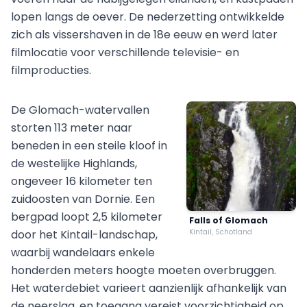
lopen langs de oever. De nederzetting ontwikkelde
zich als vissershaven in de 18e eeuw en werd later
filmlocatie voor verschillende televisie- en
filmproducties.
De Glomach-watervallen
storten 113 meter naar
beneden in een steile kloof in
de westelijke Highlands,
ongeveer 16 kilometer ten
zuidoosten van Dornie. Een
bergpad loopt 2,5 kilometer
Falls of Glomach
door het Kintail-landschap,
Kintail, Schotland
waarbij wandelaars enkele
honderden meters hoogte moeten overbruggen.
Het waterdebiet varieert aanzienlijk afhankelijk van
de neerslag, en toegang vereist voorzichtigheid op