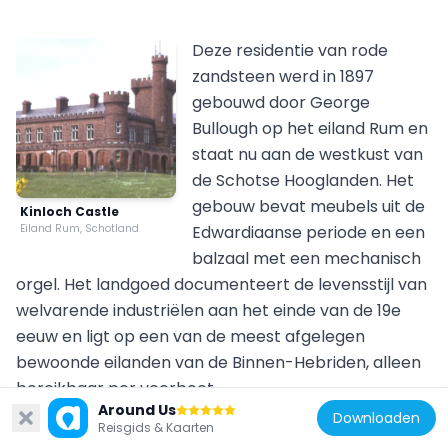
Deze residentie van rode
zandsteen werd in 1897
gebouwd door George
Bullough op het eiland Rum en
staat nu aan de westkust van
de Schotse Hooglanden. Het
gebouw bevat meubels uit de
Kinloch Castle
Eiland Rum, Schotland
Edwardiaanse periode en een
balzaal met een mechanisch
orgel. Het landgoed documenteert de levensstijl van
welvarende industriëlen aan het einde van de 19e
eeuw en ligt op een van de meest afgelegen
bewoonde eilanden van de Binnen-Hebriden, alleen
bereikbaar per veerboot.
Torridon Hills
Around Us
Downloaden
Deze bergen in Wester Ross bestaan uit rode zandsteen en bereiken hoogtes van ongeveer 1.000 meter. De formaties dateren van zo'n 750 miljoen jaar geleden en behoren tot de oudste rotsstructuren van Schotland. Verschillende paden doorkruisen het natuurreservaat, waaronder routes naar Beinn Eighe en Liathach. De steile hellingen en smalle richels vereisen ervaring met bergwandelen. Vanaf de toppen strekt het uitzicht zich uit over Loch Torridon en de omliggende valleien. Het gebied ligt ongeveer 100 kilometer ten westen van Inverness en is bereikbaar via de A896.
16.8k
Reisgids & Kaarten
Deze baai ligt aan de westkust