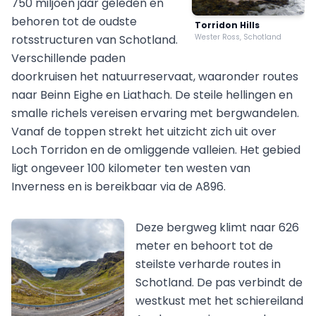
750 miljoen jaar geleden en
behoren tot de oudste
Torridon Hills
rotsstructuren van Schotland.
Wester Ross, Schotland
Verschillende paden
doorkruisen het natuurreservaat, waaronder routes
naar Beinn Eighe en Liathach. De steile hellingen en
smalle richels vereisen ervaring met bergwandelen.
Vanaf de toppen strekt het uitzicht zich uit over
Loch Torridon en de omliggende valleien. Het gebied
ligt ongeveer 100 kilometer ten westen van
Inverness en is bereikbaar via de A896.
Deze bergweg klimt naar 626
meter en behoort tot de
steilste verharde routes in
Schotland. De pas verbindt de
westkust met het schiereiland