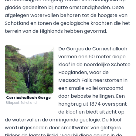
gladde gedeelten bij natte omstandigheden. Deze
afgelegen watervallen behoren tot de hoogste van
Schotland en tonen de geologische krachten die het
terrein van de Highlands hebben gevormd.
De Gorges de Corrieshalloch
vormen een 60 meter diepe
kloof in de noordelijke Schotse
Hooglanden, waar de
Measach Falls neerstorten in
een smalle vallei omzoomd
door beboste hellingen. Een
Corrieshalloch Gorge
Ullapool, Schotland
hangbrug uit 1874 overspant
de kloof en biedt uitzicht op
de waterval en de omringende geologie. De kloof
werd uitgesneden door smeltwater van gletsjers
tijdens de laatste ijstijd, waarbij diepe geulen in de