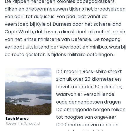
De klippen herbergen kolonies papegaaiduikers,
alken en drieteenmeeuwen tijdens het broedseizoen
van april tot augustus. Een pad leidt vanaf de
veerstoep bij Kyle of Durness door het schiereiland
Cape Wrath, dat tevens dienst doet als oefenterrein
van het Britse ministerie van Defensie. De toegang
verloopt uitsluitend per veerboot en minibus, waarbij
de route gesloten is tijdens militaire oefeningen.
Dit meer in Ross-shire strekt
zich uit over 20 kilometer en
bevat meer dan 60 eilanden,
waarvan er verschillende
oude dennenbossen dragen.
De omringende bergen reiken
tot hoogtes van ongeveer
Loch Maree
Ross-shire, Schotland
1000 meter en vormen een