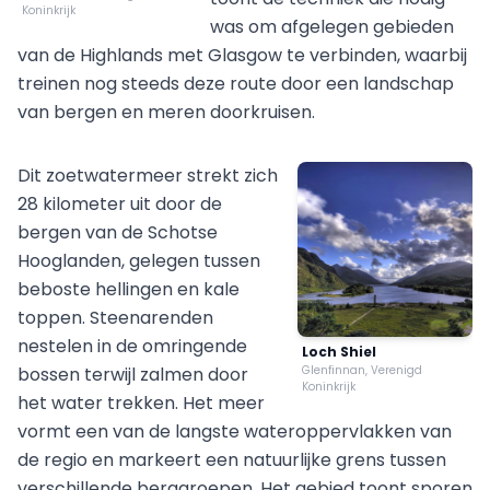
Koninkrijk
was om afgelegen gebieden
van de Highlands met Glasgow te verbinden, waarbij
treinen nog steeds deze route door een landschap
van bergen en meren doorkruisen.
Dit zoetwatermeer strekt zich
28 kilometer uit door de
bergen van de Schotse
Hooglanden, gelegen tussen
beboste hellingen en kale
toppen. Steenarenden
nestelen in de omringende
Loch Shiel
bossen terwijl zalmen door
Glenfinnan, Verenigd
Koninkrijk
het water trekken. Het meer
vormt een van de langste wateroppervlakken van
de regio en markeert een natuurlijke grens tussen
verschillende berggroepen. Het gebied toont sporen