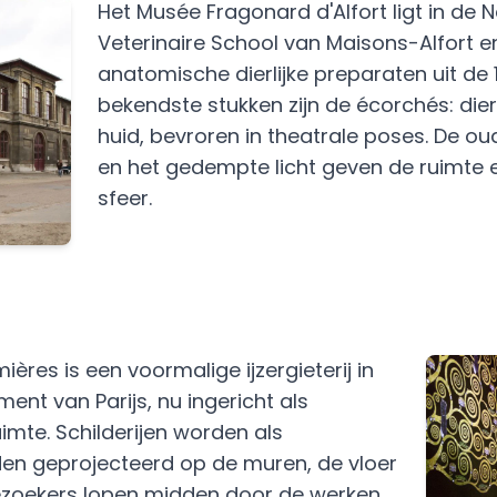
Het Musée Fragonard d'Alfort ligt in de 
Veterinaire School van Maisons-Alfort e
anatomische dierlijke preparaten uit de 
bekendste stukken zijn de écorchés: di
huid, bevroren in theatrale poses. De ou
en het gedempte licht geven de ruimte 
sfeer.
mières is een voormalige ijzergieterij in
ment van Parijs, nu ingericht als
imte. Schilderijen worden als
den geprojecteerd op de muren, de vloer
ezoekers lopen midden door de werken,