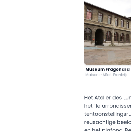
Museum Fragonard
Maisons-Alfort, Frankrijk
Het Atelier des Lu
het 11e arrondisse
tentoonstellingsru
reusachtige beel
en het plafond. B