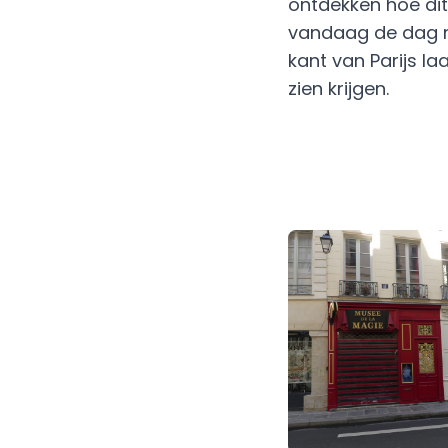
ontdekken hoe di
vandaag de dag no
kant van Parijs l
zien krijgen.