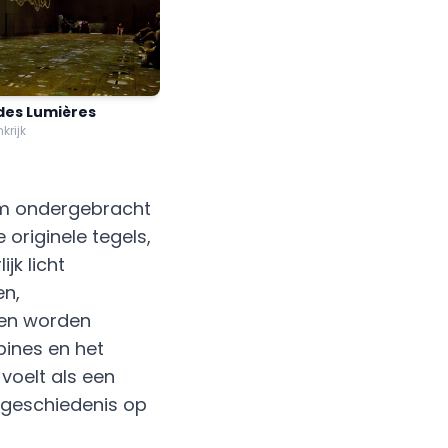
 des Lumières
nkrijk
um ondergebracht
 originele tegels,
jk licht
en,
ten worden
ines en het
voelt als een
 geschiedenis op