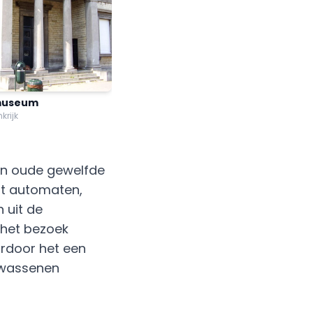
museum
nkrijk
een oude gewelfde
ont automaten,
 uit de
 het bezoek
rdoor het een
olwassenen