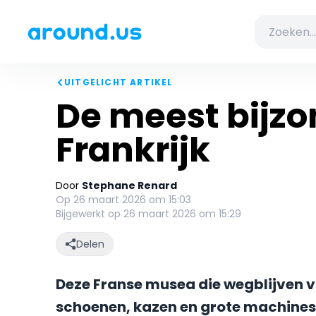
UITGELICHT ARTIKEL
De meest bijzo
Frankrijk
Door
Stephane Renard
Op 26 maart 2026 om 15:03
Bijgewerkt op 26 maart 2026 om 15:29
Delen
Deze Franse musea die wegblijven 
schoenen, kazen en grote machines