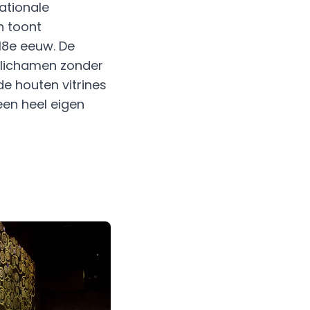
Nationale
n toont
18e eeuw. De
erlichamen zonder
de houten vitrines
een heel eigen