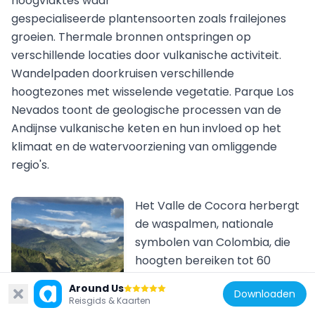
hoogvlaktes waar
gespecialiseerde plantensoorten zoals frailejones
groeien. Thermale bronnen ontspringen op
verschillende locaties door vulkanische activiteit.
Wandelpaden doorkruisen verschillende
hoogtezones met wisselende vegetatie. Parque Los
Nevados toont de geologische processen van de
Andijnse vulkanische keten en hun invloed op het
klimaat en de watervoorziening van omliggende
regio's.
Het Valle de Cocora herbergt
de waspalmen, nationale
symbolen van Colombia, die
hoogten bereiken tot 60
meter. Dit dal ligt in de
Barichara
Around Us
Downloaden
kaffiezone van de
Barichara toont typische koloniale architectuur uit de 18e eeuw met stenen huizen, geplaveide straten en een witte kerk. Deze stad in de Colombiaanse Andes behoudt zijn oorspronkelijke structuur en vertegenwoordigt koloniale bouwkunst met lokale materialen. De stenen gevels en traditionele daken vormen onderdeel van de culturele contrasten van Colombia, die variëren van kustgebieden tot bergstreken.
44.2k
Reisgids & Kaarten