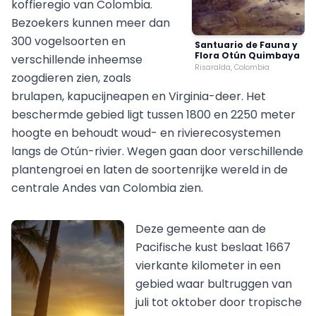
koffieregio van Colombia.
Bezoekers kunnen meer dan
300 vogelsoorten en
Santuario de Fauna y
Flora Otún Quimbaya
verschillende inheemse
Risaralda, Colombia
zoogdieren zien, zoals
brulapen, kapucijneapen en Virginia-deer. Het
beschermde gebied ligt tussen 1800 en 2250 meter
hoogte en behoudt woud- en rivierecosystemen
langs de Otún-rivier. Wegen gaan door verschillende
plantengroei en laten de soortenrijke wereld in de
centrale Andes van Colombia zien.
Deze gemeente aan de
Pacifische kust beslaat 1667
vierkante kilometer in een
gebied waar bultruggen van
juli tot oktober door tropische