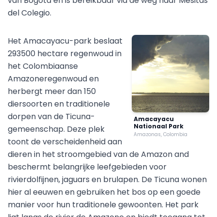
van Bogotá en is bereikbaar via de weg naar Mesitas
del Colegio.
Het Amacayacu-park beslaat
293500 hectare regenwoud in
het Colombiaanse
Amazoneregenwoud en
herbergt meer dan 150
diersoorten en traditionele
dorpen van de Ticuna-
Amacayacu
Nationaal Park
gemeenschap. Deze plek
Amazonas, Colombia
toont de verscheidenheid aan
dieren in het stroomgebied van de Amazon and
beschermt belangrijke leefgebieden voor
rivierdolfijnen, jaguars en brulapen. De Ticuna wonen
hier al eeuwen en gebruiken het bos op een goede
manier voor hun traditionele gewoonten. Het park