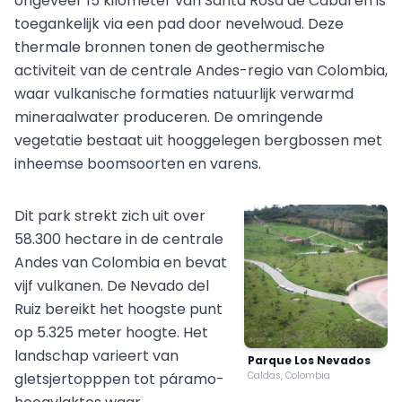
ongeveer 15 kilometer van Santa Rosa de Cabal en is
toegankelijk via een pad door nevelwoud. Deze
thermale bronnen tonen de geothermische
activiteit van de centrale Andes-regio van Colombia,
waar vulkanische formaties natuurlijk verwarmd
mineraalwater produceren. De omringende
vegetatie bestaat uit hooggelegen bergbossen met
inheemse boomsoorten en varens.
Dit park strekt zich uit over
58.300 hectare in de centrale
Andes van Colombia en bevat
vijf vulkanen. De Nevado del
Ruiz bereikt het hoogste punt
op 5.325 meter hoogte. Het
landschap varieert van
Parque Los Nevados
gletsjertopppen tot páramo-
Caldas, Colombia