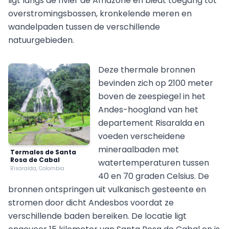
ligt langs de rivier de Amazone en biedt toegang tot
overstromingsbossen, kronkelende meren en
wandelpaden tussen de verschillende
natuurgebieden.
Deze thermale bronnen
bevinden zich op 2100 meter
boven de zeespiegel in het
Andes-hoogland van het
departement Risaralda en
voeden verscheidene
mineraalbaden met
Termales de Santa
Rosa de Cabal
watertemperaturen tussen
Risaralda, Colombia
40 en 70 graden Celsius. De
bronnen ontspringen uit vulkanisch gesteente en
stromen door dicht Andesbos voordat ze
verschillende baden bereiken. De locatie ligt