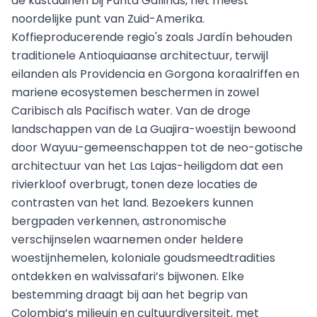
de kustduinen bij Punta Gallinas, het meest
noordelijke punt van Zuid-Amerika.
Koffieproducerende regio's zoals Jardín behouden
traditionele Antioquiaanse architectuur, terwijl
eilanden als Providencia en Gorgona koraalriffen en
mariene ecosystemen beschermen in zowel
Caribisch als Pacifisch water. Van de droge
landschappen van de La Guajira-woestijn bewoond
door Wayuu-gemeenschappen tot de neo-gotische
architectuur van het Las Lajas-heiligdom dat een
rivierkloof overbrugt, tonen deze locaties de
contrasten van het land. Bezoekers kunnen
bergpaden verkennen, astronomische
verschijnselen waarnemen onder heldere
woestijnhemelen, koloniale goudsmeedtradities
ontdekken en walvissafari’s bijwonen. Elke
bestemming draagt bij aan het begrip van
Colombia’s milieuin en cultuurdiversiteit, met