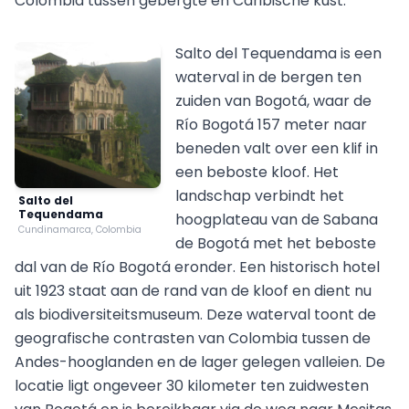
Colombia tussen gebergte en Caribische kust.
Salto del Tequendama is een
waterval in de bergen ten
zuiden van Bogotá, waar de
Río Bogotá 157 meter naar
beneden valt over een klif in
een beboste kloof. Het
landschap verbindt het
Salto del
Tequendama
hoogplateau van de Sabana
Cundinamarca, Colombia
de Bogotá met het beboste
dal van de Río Bogotá eronder. Een historisch hotel
uit 1923 staat aan de rand van de kloof en dient nu
als biodiversiteitsmuseum. Deze waterval toont de
geografische contrasten van Colombia tussen de
Andes-hooglanden en de lager gelegen valleien. De
locatie ligt ongeveer 30 kilometer ten zuidwesten