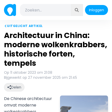
Inloggen
UITGELICHT ARTIKEL
Architectuur in China:
moderne wolkenkrabbers,
historische forten,
tempels
Op 11 oktober 2023 om 21:08
Bijgewerkt op 27 november 2025 om 21:45
Delen
De Chinese architectuur
omvat moderne
wolkenkrabbers,