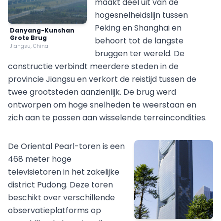
maakt deel uit van de
hogesnelheidslijn tussen
Peking en Shanghai en
Danyang-Kunshan
Grote Brug
behoort tot de langste
Jiangsu, China
bruggen ter wereld. De
constructie verbindt meerdere steden in de
provincie Jiangsu en verkort de reistijd tussen de
twee grootsteden aanzienlijk. De brug werd
ontworpen om hoge snelheden te weerstaan en
zich aan te passen aan wisselende terreincondities.
De Oriental Pearl-toren is een
468 meter hoge
televisietoren in het zakelijke
district Pudong. Deze toren
beschikt over verschillende
observatieplatforms op