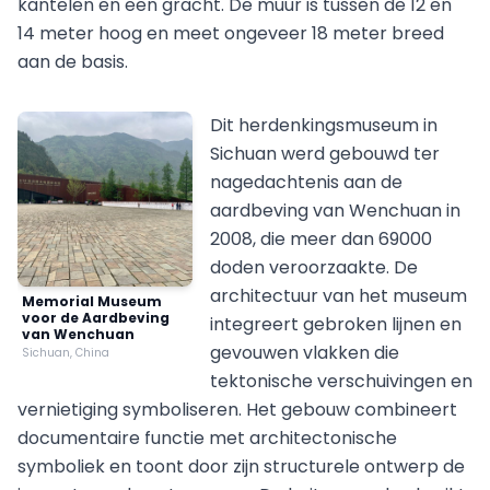
kantelen en een gracht. De muur is tussen de 12 en
14 meter hoog en meet ongeveer 18 meter breed
aan de basis.
Dit herdenkingsmuseum in
Sichuan werd gebouwd ter
nagedachtenis aan de
aardbeving van Wenchuan in
2008, die meer dan 69000
doden veroorzaakte. De
architectuur van het museum
Memorial Museum
voor de Aardbeving
integreert gebroken lijnen en
van Wenchuan
gevouwen vlakken die
Sichuan, China
tektonische verschuivingen en
vernietiging symboliseren. Het gebouw combineert
documentaire functie met architectonische
symboliek en toont door zijn structurele ontwerp de