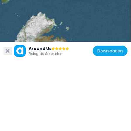
Phoenix Center
Around Us
Downloaden
Het Phoenix Center is een commercieel gebouw van 34 verdiepingen in het zakendistrict van Peking. Het gebouw combineert commerciële functies met zijn winkels, eetgelegenheden en kantoorruimtes. Als onderdeel van de moderne architectonische ontwikkeling van Peking toont dit complex de focus van de stad op hedendaagse stedelijke structuren die verschillende economische activiteiten binnen een enkele constructie integreren, wat de transformatie van de Chinese hoofdstad tot een internationaal zakelijk centrum weerspiegelt.
3.8k
Reisgids & Kaarten