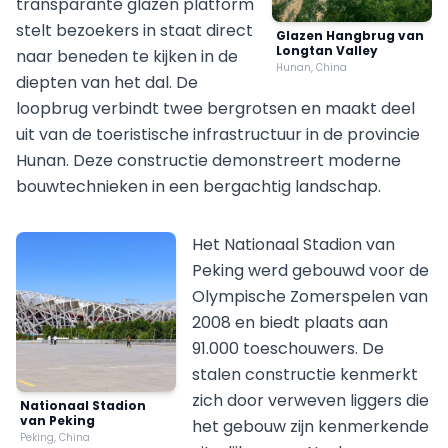
transparante glazen platform
stelt bezoekers in staat direct
Glazen Hangbrug van
Longtan Valley
naar beneden te kijken in de
Hunan, China
diepten van het dal. De
loopbrug verbindt twee bergrotsen en maakt deel
uit van de toeristische infrastructuur in de provincie
Hunan. Deze constructie demonstreert moderne
bouwtechnieken in een bergachtig landschap.
Het Nationaal Stadion van
Peking werd gebouwd voor de
Olympische Zomerspelen van
2008 en biedt plaats aan
91.000 toeschouwers. De
stalen constructie kenmerkt
zich door verweven liggers die
Nationaal Stadion
van Peking
het gebouw zijn kenmerkende
Peking, China