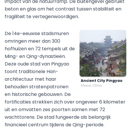
impact van de natuurramp. De buitengevel gebruikt
beton en glas om het contrast tussen stabiliteit en
fragiliteit te vertegenwoordigen.
De 14e-eeuwse stadsmuren
omringen meer dan 300
hofhuizen en 72 tempels uit de
Ming- en Qing-dynastieën.
Deze oude stad van Pingyao
toont traditionele Han-
architectuur met haar
Ancient City Pingyao
behouden stratenpatronen
Shanxi, China
en historische gebouwen. De
fortificaties strekken zich over ongeveer 6 kilometer
uit en omvatten zes poorten samen met 72
wachttorens. De stad fungeerde als belangrijk
financieel centrum tijdens de Qing-periode.