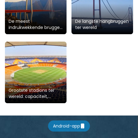
De meest
De langste hangbruggen
indrukwekkende bruggen
ter wereld
ter wereld
Grootste stadions ter
wereld: capaciteit,
architectuur, sport
Android-app