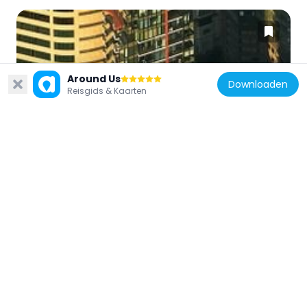
Around Us
Nieuw-Zeeland
Downloaden
Reisgids & Kaarten
Park Residences
84 m
Nieuw-Zeeland
St Patrick's Presbytery
61 m