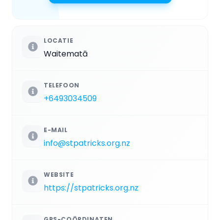
LOCATIE
Waitematā
TELEFOON
+6493034509
E-MAIL
info@stpatricks.org.nz
WEBSITE
https://stpatricks.org.nz
GPS-COÖRDINATEN