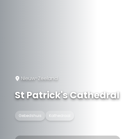
Nieuw-Zeeland
St Patrick's Cathedral
Gebedshuis
Kathedraal