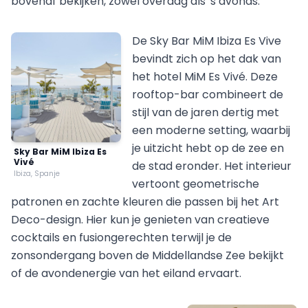
bovenaf bekijken, zowel overdag als 's avonds.
De Sky Bar MiM Ibiza Es Vive
bevindt zich op het dak van
het hotel MiM Es Vivé. Deze
rooftop-bar combineert de
stijl van de jaren dertig met
een moderne setting, waarbij
je uitzicht hebt op de zee en
Sky Bar MiM Ibiza Es
Vivé
de stad eronder. Het interieur
Ibiza, Spanje
vertoont geometrische
patronen en zachte kleuren die passen bij het Art
Deco-design. Hier kun je genieten van creatieve
cocktails en fusiongerechten terwijl je de
zonsondergang boven de Middellandse Zee bekijkt
of de avondenergie van het eiland ervaart.