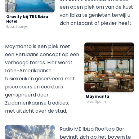
een open plek om van de kust
van Ibiza te genieten terwijl u
Gravity bij TRS Ibiza
Hotel
zich ontspant of plezier heeft.
Ibiza, Spanje
Maymanta is een plek met
een Peruaans concept op een
verhoogd terras. Hier wordt
Latin-Amerikaanse
fusiekeuken geserveerd met
pisco sours en cocktails
geïnspireerd door
Maymanta
Zuidamerikaanse tradities,
Ibiza, Spanje
met uitzicht over de stad.
Radio ME Ibiza Rooftop Bar
bevindt zich op het bovenste