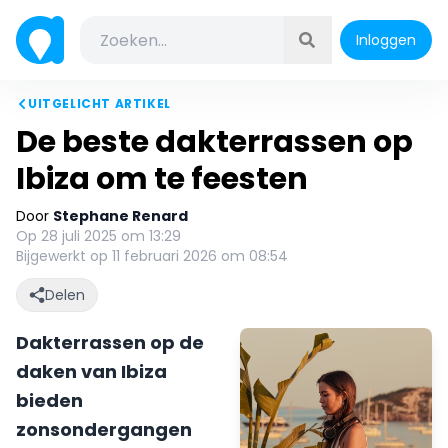
Inloggen
UITGELICHT ARTIKEL
De beste dakterrassen op
Ibiza om te feesten
Door
Stephane Renard
Op 28 juli 2025 om 13:29
Bijgewerkt op 11 februari 2026 om 08:54
Delen
Dakterrassen op de
daken van Ibiza
bieden
zonsondergangen