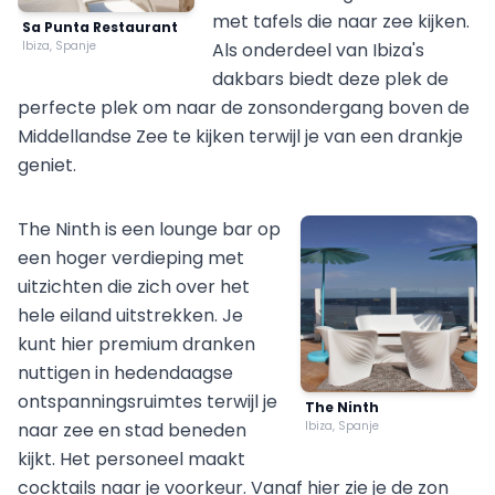
met tafels die naar zee kijken.
Sa Punta Restaurant
Ibiza, Spanje
Als onderdeel van Ibiza's
dakbars biedt deze plek de
perfecte plek om naar de zonsondergang boven de
Middellandse Zee te kijken terwijl je van een drankje
geniet.
The Ninth is een lounge bar op
een hoger verdieping met
uitzichten die zich over het
hele eiland uitstrekken. Je
kunt hier premium dranken
nuttigen in hedendaagse
ontspanningsruimtes terwijl je
The Ninth
naar zee en stad beneden
Ibiza, Spanje
kijkt. Het personeel maakt
cocktails naar je voorkeur. Vanaf hier zie je de zon