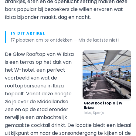
drankjes, eten en de openlucht setting maken deze
bars populair bij bezoekers die willen ervaren wat
Ibiza bijzonder maakt, dag en nacht.
IN DIT ARTIKEL
17 plaatsen om te ontdekken — Mis de laatste niet!
De Glow Rooftop van W Ibiza
is een terras op het dak van
het W-hotel, een perfect
voorbeeld van wat de
rooftopbarscene in Ibiza
bepaalt. Vanaf deze hoogte
zie je over de Middellandse
Glow Rooftop bij W
Ibiza
Zee en op de stad eronder
Ibiza, Spanje
terwijl je een ambachtelijk
gemaakte cocktail drinkt. De locatie biedt een ideaal
uitkijkpunt om naar de zonsondergang te kijken of de