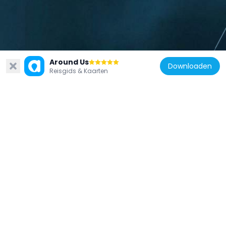
Glow Rooftop bij W Ibiza
Around Us
Downloaden
De Glow Rooftop van W Ibiza is een terras op het dak van het W-hotel, een perfect voorbeeld van wat de rooftopbarscene in Ibiza bepaalt. Vanaf deze hoogte zie je over de Middellandse Zee en op de stad eronder terwijl je een ambachtelijk gemaakte cocktail drinkt. De locatie biedt een ideaal uitkijkpunt om naar de zonsondergang te kijken of de avond door te brengen met een drankje in je hand. Het moderne ontwerp en de open-luchtopstelling maken dit een favoriete plek voor bezoekers die willen ervaren wat Ibiza bijzonder maakt.
5
Reisgids & Kaarten