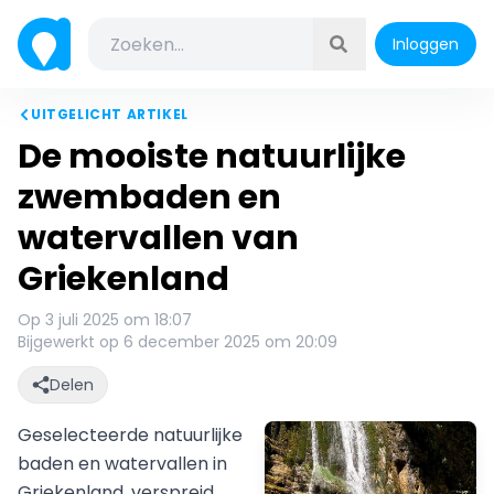
Inloggen
UITGELICHT ARTIKEL
De mooiste natuurlijke
zwembaden en
watervallen van
Griekenland
Op 3 juli 2025 om 18:07
Bijgewerkt op 6 december 2025 om 20:09
Delen
Geselecteerde natuurlijke
baden en watervallen in
Griekenland, verspreid