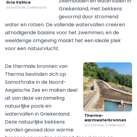
zwembaden en watervallen in
Gria Vathra
Samothrake, Griekenland
Griekenland, met bekkens
gevormd door stromend
water en rotsen. De vallende watervallen creëren
uitnodigende bassins voor het zwemmen, en de
weelderige omgeving maakt het een ideale plek
voor een natuurvlucht.
De thermale bronnen van
Therma bevinden zich op
Samothrake in de Noord-
Aegeïsche Zee en maken deel
uit van deze verzameling
natuurlijke pools en
watervallen in Griekenland.
Therma-
warmwaterbronnen
Deze natuurlijke bekkens
Samothrake, Griekenland
worden gevoed door warme