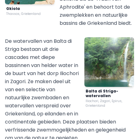
Aphrodite' en behoort tot de
Gkiola
Thassos, Griekenland
zwemplekken en natuurlijke
bassins die Griekenland biedt.
De watervallen van Balta di
Striga bestaan uit drie
cascades met diepe
bassinnen van helder water in
de buurt van het dorp Iliochori
in Zagori. Ze maken deel uit
van een selectie van
Balta di Striga-
watervallen
natuurlijke zwembaden en
Iliochori, Zagori, Epirus,
watervallen verspreid over
Griekenland
Griekenland, op eilanden en in
continentale gebieden. Deze plaatsen bieden
verfrissende zwemmogelijkheden en gelegenheid
om van de natuur te genieten.