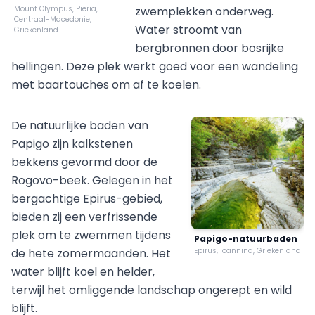
Mount Olympus, Pieria,
zwemplekken onderweg.
Centraal-Macedonie,
Water stroomt van
Griekenland
bergbronnen door bosrijke
hellingen. Deze plek werkt goed voor een wandeling
met baartouches om af te koelen.
De natuurlijke baden van
Papigo zijn kalkstenen
bekkens gevormd door de
Rogovo-beek. Gelegen in het
bergachtige Epirus-gebied,
bieden zij een verfrissende
plek om te zwemmen tijdens
Papigo-natuurbaden
de hete zomermaanden. Het
Epirus, Ioannina, Griekenland
water blijft koel en helder,
terwijl het omliggende landschap ongerept en wild
blijft.