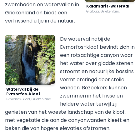
zwembaden en watervallen in
Kalamaris-waterval
Griekenland en biedt een
Gialoua, Griekenland
verfrissend uitje in de natuur.
De waterval nabij de
Evmorfos-kloof bevindt zich in
een rotsachtige canyon waar
het water over gladde stenen
stroomt en natuurlijke bassins
vormt omringd door steile
wanden. Bezoekers kunnen
Waterval bij de
Evmorfos-kloof
zwemmen in het frisse en
Evmorfos-kloof, Griekenland
heldere water terwijl zij
genieten van het woeste landschap van de kloof,
met vegetatie die aan de canyonwanden kleeft en
beken die van hogere elevaties afstromen.