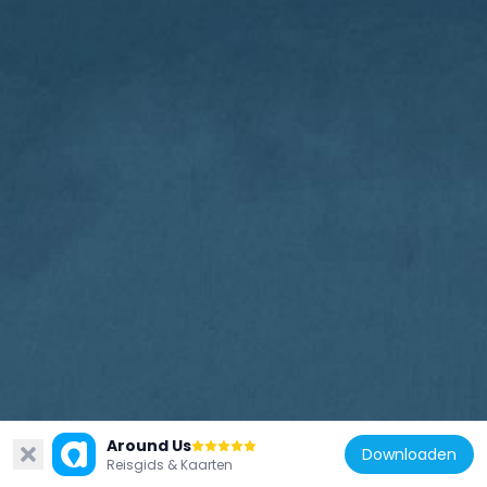
Sarakiniko-strand
Around Us
Downloaden
Sarakiniko Beach op Milos wordt gekenmerkt door witte vulkanische rotsformaties. Door erosie zijn natuurlijke bassins in de rotsen ontstaan waar water zich verzamelt. Dit strand biedt een bijzondere plek om te zwemmen en een unieke geologische omgeving te verkennen.
10.8k
Reisgids & Kaarten