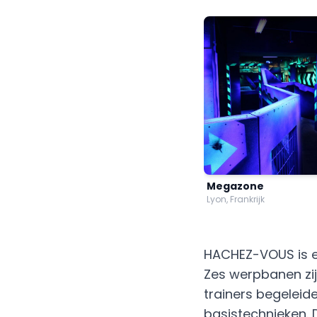
Megazone
Lyon, Frankrijk
HACHEZ-VOUS is ee
Zes werpbanen zij
trainers begeleid
basistechnieken. 