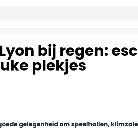
 Lyon bij regen: e
euke plekjes
 goede gelegenheid om speelhallen, klimzal