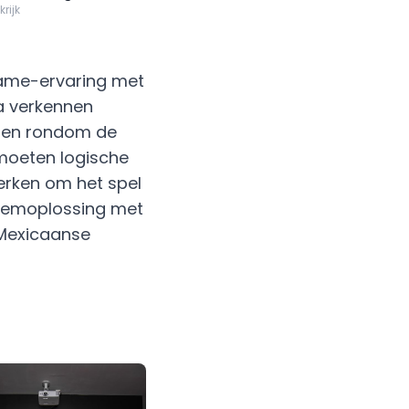
krijk
ame-ervaring met
da verkennen
olen rondom de
 moeten logische
erken om het spel
leemoplossing met
 Mexicaanse