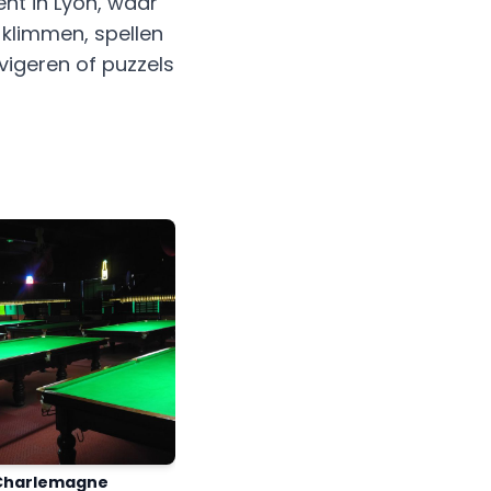
nt in Lyon, waar
klimmen, spellen
igeren of puzzels
 Charlemagne