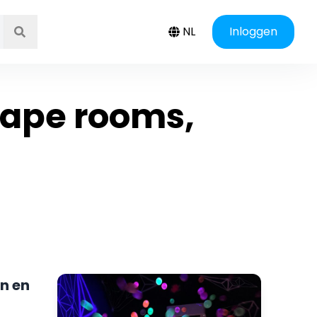
NL
Inloggen
scape rooms,
en en