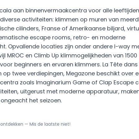
ala aan binnenvermaakcentra voor alle leeftijden
 diverse activiteiten: klimmen op muren van meer
che cilinders, Franse of Amerikaanse biljard, virtu
thematische escape rooms, retro- en moderne
t. Opvallende locaties zijn onder andere I-way me
wijl MROC en Climb Up klimmogelijkheden van 1500 
voor beginners en ervaren klimmers. La Tête dans 
 op twee verdiepingen, Megazone beschikt over 
en centra zoals Imaginarium Game of Clap Escape 
liteiten, uitgerust met moderne apparatuur, make
, ongeacht het seizoen.
ontdekken — Mis de laatste niet!