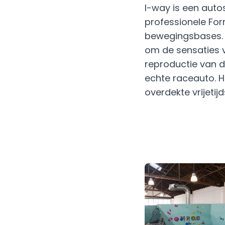
I-way is een auto
professionele For
bewegingsbases. De
om de sensaties 
reproductie van d
echte raceauto. H
overdekte vrijetijd