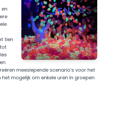
 en
dere
ele
t tien
tot
les
een
creëren meeslepende scenario’s voor het
n het mogelijk om enkele uren in groepen