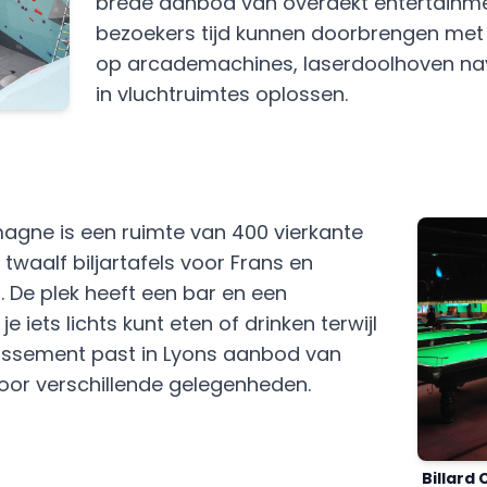
brede aanbod van overdekt entertainme
bezoekers tijd kunnen doorbrengen met 
op arcademachines, laserdoolhoven nav
in vluchtruimtes oplossen.
magne is een ruimte van 400 vierkante
twaalf biljartafels voor Frans en
. De plek heeft een bar en een
e iets lichts kunt eten of drinken terwijl
ablissement past in Lyons aanbod van
oor verschillende gelegenheden.
Billard