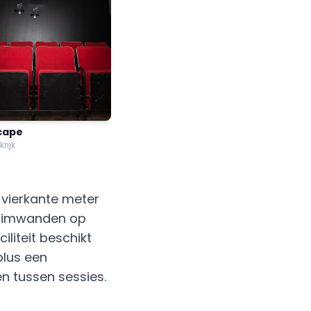
cape
krijk
 vierkante meter
klimwanden op
iliteit beschikt
plus een
n tussen sessies.