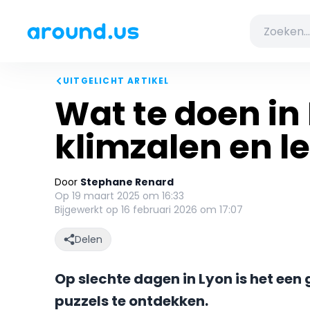
UITGELICHT ARTIKEL
Wat te doen in
klimzalen en l
Door
Stephane Renard
Op 19 maart 2025 om 16:33
Bijgewerkt op 16 februari 2026 om 17:07
Delen
Op slechte dagen in Lyon is het een
puzzels te ontdekken.