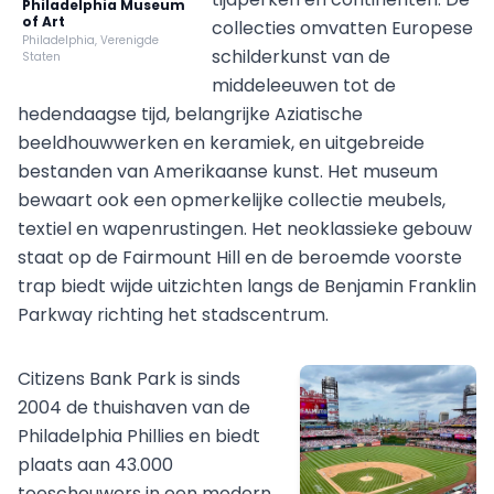
Philadelphia Museum
of Art
collecties omvatten Europese
Philadelphia, Verenigde
schilderkunst van de
Staten
middeleeuwen tot de
hedendaagse tijd, belangrijke Aziatische
beeldhouwwerken en keramiek, en uitgebreide
bestanden van Amerikaanse kunst. Het museum
bewaart ook een opmerkelijke collectie meubels,
textiel en wapenrustingen. Het neoklassieke gebouw
staat op de Fairmount Hill en de beroemde voorste
trap biedt wijde uitzichten langs de Benjamin Franklin
Parkway richting het stadscentrum.
Citizens Bank Park is sinds
2004 de thuishaven van de
Philadelphia Phillies en biedt
plaats aan 43.000
toeschouwers in een modern