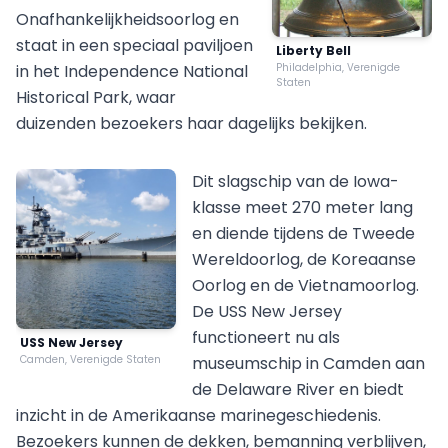
Onafhankelijkheidsoorlog en
staat in een speciaal paviljoen
Liberty Bell
in het Independence National
Philadelphia, Verenigde
Staten
Historical Park, waar
duizenden bezoekers haar dagelijks bekijken.
Dit slagschip van de Iowa-
klasse meet 270 meter lang
en diende tijdens de Tweede
Wereldoorlog, de Koreaanse
Oorlog en de Vietnamoorlog.
De USS New Jersey
functioneert nu als
USS New Jersey
Camden, Verenigde Staten
museumschip in Camden aan
de Delaware River en biedt
inzicht in de Amerikaanse marinegeschiedenis.
Bezoekers kunnen de dekken, bemanning verblijven,