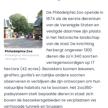
De Philadelphia Zoo opende in
1874 als de eerste dierentuin
van de Verenigde Staten en
vestigde daarmee zijn plaats
in het historische landschap
van de stad. De inrichting
herbergt ongeveer 1300
Philadelphia Zoo
Philadelphia, Pennsylvania,
dieren die zo'n 340 soorten
Verenigde Staten
vertegenwoordigen op 17
hectare (42 acres). Bezoekers kunnen leeuwen,
giraffen, gorilla's en talrijke andere soorten
observeren in verblijven die zijn ontworpen om hun
natuurlijke habitats na te bootsen. Het Zoo360-
padsysteem stelt bepaalde dieren in staat zich
boven de bezoekersgebieden te verplaatsen via
verhoogde tunnels en bruggen.