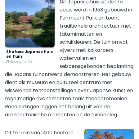
Dit Japanse huis uit de 17e
eeuw werd in 1953 gebouwd in
Fairmount Park en toont
traditionele architectuur met
tatamimatten en
schuifdeuren. De tuin omvat
vijvers met koikarpers,
Shofuso Japanse Huis
en Tuin
watervallen en
Philadelphia, VS
seizoensgebonden beplanting
die Japans tuinontwerp demonstreren. Het gebouw
dient als museum en cultureel centrum met
wisselende tentoonstellingen over Japanse kunst en
regelmatige evenementen zoals theeceremoniën.
Rondleidingen leggen het belang uit van de
architectonische elementen en de tuinaanleg.
Dit terrein van 1400 hectare