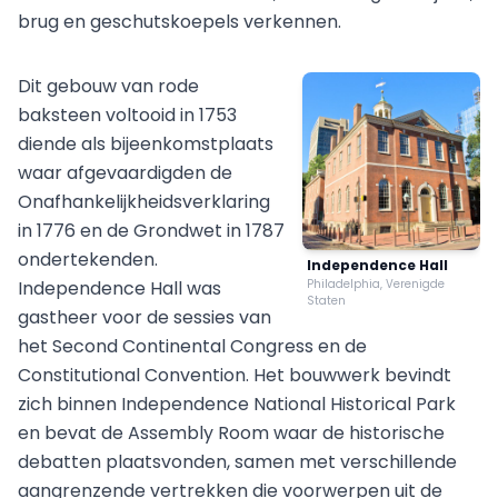
brug en geschutskoepels verkennen.
Dit gebouw van rode
baksteen voltooid in 1753
diende als bijeenkomstplaats
waar afgevaardigden de
Onafhankelijkheidsverklaring
in 1776 en de Grondwet in 1787
ondertekenden.
Independence Hall
Independence Hall was
Philadelphia, Verenigde
Staten
gastheer voor de sessies van
het Second Continental Congress en de
Constitutional Convention. Het bouwwerk bevindt
zich binnen Independence National Historical Park
en bevat de Assembly Room waar de historische
debatten plaatsvonden, samen met verschillende
aangrenzende vertrekken die voorwerpen uit de