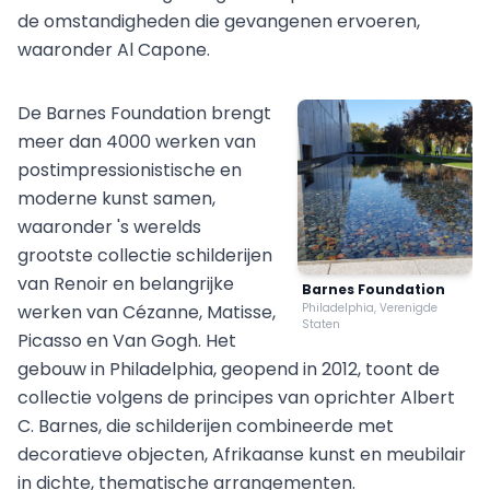
de omstandigheden die gevangenen ervoeren,
waaronder Al Capone.
De Barnes Foundation brengt
meer dan 4000 werken van
postimpressionistische en
moderne kunst samen,
waaronder 's werelds
grootste collectie schilderijen
van Renoir en belangrijke
Barnes Foundation
werken van Cézanne, Matisse,
Philadelphia, Verenigde
Staten
Picasso en Van Gogh. Het
gebouw in Philadelphia, geopend in 2012, toont de
collectie volgens de principes van oprichter Albert
C. Barnes, die schilderijen combineerde met
decoratieve objecten, Afrikaanse kunst en meubilair
in dichte, thematische arrangementen.