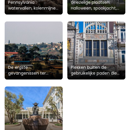
Pennsylvania :
Griezelige plaatsen:
watervallen, kolenmijnen,
Halloween, spookjacht,
koloniale architectuur
spookverhalen
De ergste
Plekken buiten de
gevangenissen ter
gebruikelijke paden die
wereld: streng beveiligde
een bezoek waard zijn
detentiecentra en oude
gevangenissen