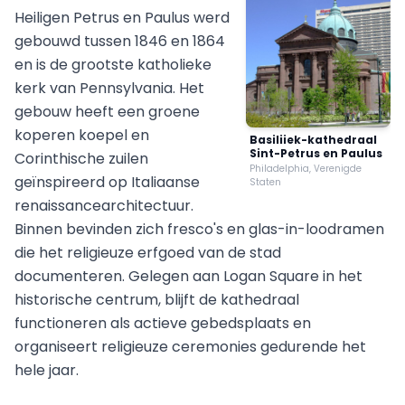
Heiligen Petrus en Paulus werd
gebouwd tussen 1846 en 1864
en is de grootste katholieke
kerk van Pennsylvania. Het
gebouw heeft een groene
koperen koepel en
Basiliiek-kathedraal
Sint-Petrus en Paulus
Corinthische zuilen
Philadelphia, Verenigde
geïnspireerd op Italiaanse
Staten
renaissancearchitectuur.
Binnen bevinden zich fresco's en glas-in-loodramen
die het religieuze erfgoed van de stad
documenteren. Gelegen aan Logan Square in het
historische centrum, blijft de kathedraal
functioneren als actieve gebedsplaats en
organiseert religieuze ceremonies gedurende het
hele jaar.