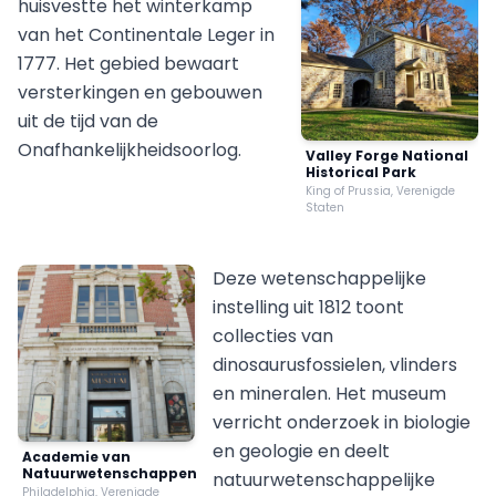
huisvestte het winterkamp
van het Continentale Leger in
1777. Het gebied bewaart
versterkingen en gebouwen
uit de tijd van de
Onafhankelijkheidsoorlog.
Valley Forge National
Historical Park
King of Prussia, Verenigde
Staten
Deze wetenschappelijke
instelling uit 1812 toont
collecties van
dinosaurusfossielen, vlinders
en mineralen. Het museum
verricht onderzoek in biologie
en geologie en deelt
Academie van
Natuurwetenschappen
natuurwetenschappelijke
Philadelphia, Verenigde