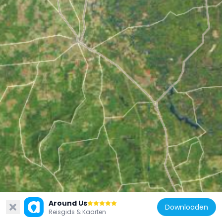
Basiliiek-kathedraal Sint-Petrus en Paulus
Around Us
Downloaden
De Basiliek-Kathedraal van de Heiligen Petrus en Paulus werd gebouwd tussen 1846 en 1864 en is de grootste katholieke kerk van Pennsylvania. Het gebouw heeft een groene koperen koepel en Corinthische zuilen geïnspireerd op Italiaanse renaissancearchitectuur. Binnen bevinden zich fresco's en glas-in-loodramen die het religieuze erfgoed van de stad documenteren. Gelegen aan Logan Square in het historische centrum, blijft de kathedraal functioneren als actieve gebedsplaats en organiseert religieuze ceremonies gedurende het hele jaar.
20.2k
Reisgids & Kaarten