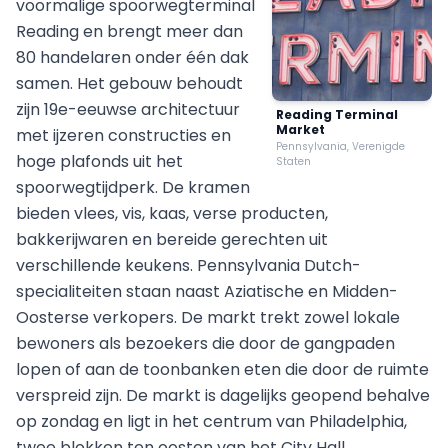
voormalige spoorwegterminal
Reading en brengt meer dan
80 handelaren onder één dak
samen. Het gebouw behoudt
zijn 19e-eeuwse architectuur
Reading Terminal
Market
met ijzeren constructies en
Pennsylvania, Verenigde
hoge plafonds uit het
Staten
spoorwegtijdperk. De kramen
bieden vlees, vis, kaas, verse producten,
bakkerijwaren en bereide gerechten uit
verschillende keukens. Pennsylvania Dutch-
specialiteiten staan naast Aziatische en Midden-
Oosterse verkopers. De markt trekt zowel lokale
bewoners als bezoekers die door de gangpaden
lopen of aan de toonbanken eten die door de ruimte
verspreid zijn. De markt is dagelijks geopend behalve
op zondag en ligt in het centrum van Philadelphia,
twee blokken ten oosten van het City Hall.