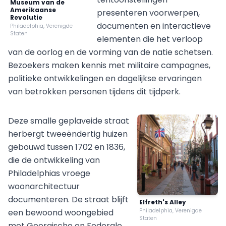
Museum van de
Amerikaanse
presenteren voorwerpen,
Revolutie
documenten en interactieve
Philadelphia, Verenigde
Staten
elementen die het verloop
van de oorlog en de vorming van de natie schetsen.
Bezoekers maken kennis met militaire campagnes,
politieke ontwikkelingen en dagelijkse ervaringen
van betrokken personen tijdens dit tijdperk.
Deze smalle geplaveide straat
herbergt tweeëndertig huizen
gebouwd tussen 1702 en 1836,
die de ontwikkeling van
Philadelphias vroege
woonarchitectuur
documenteren. De straat blijft
Elfreth's Alley
een bewoond woongebied
Philadelphia, Verenigde
Staten
met Georgische en Federale