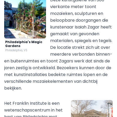
vierkante meter toont
mozaïeken, sculpturen en
beloopbare doorgangen die
kunstenaar Isaiah Zagar heeft
gemaakt van gevonden
materialen, spiegels en tegels.
Philadelphia's Magic
Gardens
De locatie strekt zich uit over
Philadelphia, VS
meerdere verbonden binnen-
en buitenruimtes en toont Zagars werk dat sinds de
jaren zestig is ontwikkeld. Bezoekers kunnen door de
met kunstinstallaties bedekte ruimtes lopen en de
verschillende mozaïekelementen van dichtbij
bekijken.
Het Franklin Institute is een
wetenschapscentrum in het
hart van Philadelphia met