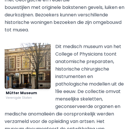
bouwstijlen met originele bakstenen gevels, luiken en
deurkozijnen. Bezoekers kunnen verschillende
historische woningen bezoeken die zijn omgebouwd
tot musea.
Dit medisch museum van het
College of Physicians toont
anatomische preparaten,
historische chirurgische
instrumenten en
pathologische modellen uit de
19e eeuw. De collectie omvat
Mütter Museum
Verenigde Staten
menselijke skeletten,
geconserveerde organen en
medische anomalieën die oorspronkelijk werden
verzameld voor de opleiding van artsen. Het
museum documenteert de ontwikkeling van