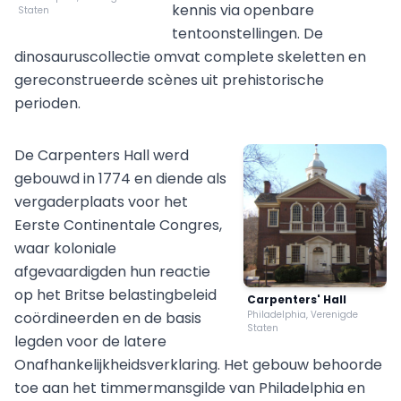
kennis via openbare
Staten
tentoonstellingen. De
dinosauruscollectie omvat complete skeletten en
gereconstrueerde scènes uit prehistorische
perioden.
De Carpenters Hall werd
gebouwd in 1774 en diende als
vergaderplaats voor het
Eerste Continentale Congres,
waar koloniale
afgevaardigden hun reactie
op het Britse belastingbeleid
Carpenters' Hall
coördineerden en de basis
Philadelphia, Verenigde
Staten
legden voor de latere
Onafhankelijkheidsverklaring. Het gebouw behoorde
toe aan het timmermansgilde van Philadelphia en