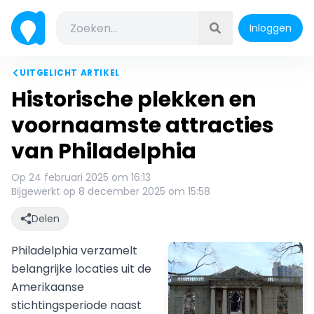
Inloggen
UITGELICHT ARTIKEL
Historische plekken en
voornaamste attracties
van Philadelphia
Op 24 februari 2025 om 16:13
Bijgewerkt op 8 december 2025 om 15:58
Delen
Philadelphia verzamelt
belangrijke locaties uit de
Amerikaanse
stichtingsperiode naast