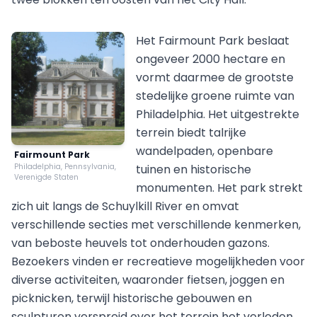
Het Fairmount Park beslaat
ongeveer 2000 hectare en
vormt daarmee de grootste
stedelijke groene ruimte van
Philadelphia. Het uitgestrekte
terrein biedt talrijke
wandelpaden, openbare
Fairmount Park
Philadelphia, Pennsylvania,
tuinen en historische
Verenigde Staten
monumenten. Het park strekt
zich uit langs de Schuylkill River en omvat
verschillende secties met verschillende kenmerken,
van beboste heuvels tot onderhouden gazons.
Bezoekers vinden er recreatieve mogelijkheden voor
diverse activiteiten, waaronder fietsen, joggen en
picknicken, terwijl historische gebouwen en
sculpturen verspreid over het terrein het verleden