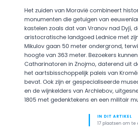
Het zuiden van Moravië combineert histori
monumenten die getuigen van eeuwenlang
kastelen zoals dat van Vranov nad Dyjí, d
aristocratische landgoed Lednice met zij
Mikulov gaan 50 meter ondergrond, terwij
hoogte van 363 meter. Bezoekers kunnen 
Catharinatoren in Znojmo, daterend uit d
het aartsbisschoppelijk paleis van Kroměř
bevat. Ook zijn er gespecialiseerde musea
en de wijnkelders van Archlebov, uitgesn
1805 met gedenktekens en een militair 
IN DIT ARTIKEL
17 plaatsen om te 