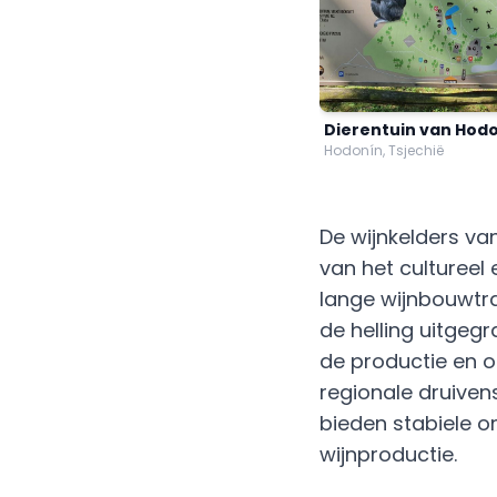
Dierentuin van Hod
Hodonín, Tsjechië
De wijnkelders va
van het cultureel
lange wijnbouwtrad
de helling uitgeg
de productie en 
regionale druive
bieden stabiele o
wijnproductie.