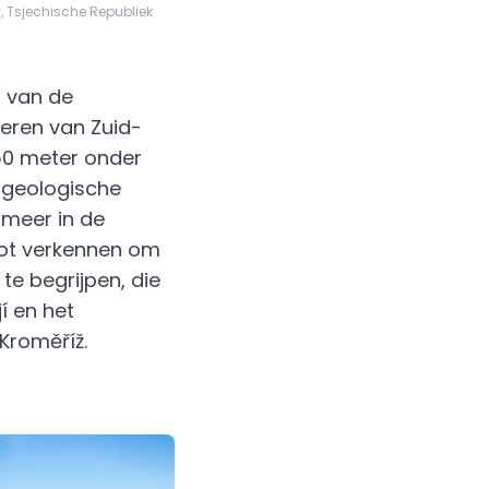
, Tsjechische Republiek
t van de
deren van Zuid-
 50 meter onder
e geologische
meer in de
rot verkennen om
te begrijpen, die
í en het
Kroměříž.