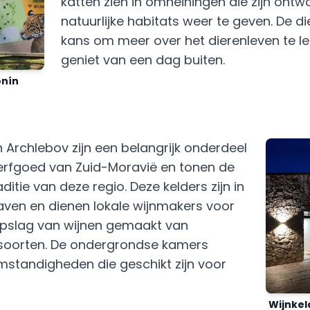
katten zien in omheiningen die zijn ont
natuurlijke habitats weer te geven. De di
kans om meer over het dierenleven te ler
geniet van een dag buiten.
onín
n Archlebov zijn een belangrijk onderdeel
 erfgoed van Zuid-Moravië en tonen de
itie van deze regio. Deze kelders zijn in
raven en dienen lokale wijnmakers voor
opslag van wijnen gemaakt van
nsoorten. De ondergrondse kamers
mstandigheden die geschikt zijn voor
Wijnkel