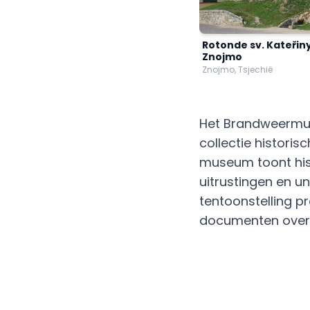
Rotonde sv. Kateřiny
Znojmo
Znojmo, Tsjechië
Het Brandweermus
collectie historis
museum toont hi
uitrustingen en u
tentoonstelling p
documenten over 