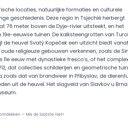
sche locaties, natuurlijke formaties en culturele
e geschiedenis. Deze regio in Tsjechië herbergt
at 76 meter boven de Dyje-rivier uitsteekt, en het
n 19e-eeuwse tuinen. De kalksteengrotten van Turol
l de heuvel Svatý Kopeček een uitzicht biedt vana
oude religieuze gebouwen verkennen, zoals de Si
e 11e eeuw met dynastieke fresco’s, of het comple
íž, dat collecties schilderijen en geometrische tui
 zoals dat van brandweer in Přibyslav, de dierent
eden uit de heuvel. Het slagveld van Slavkov u Brn
museum.
ontdekken — Mis de laatste niet!