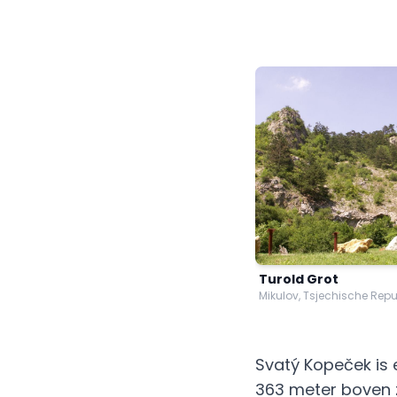
Turold Grot
Mikulov, Tsjechische Repu
Svatý Kopeček is e
363 meter boven z