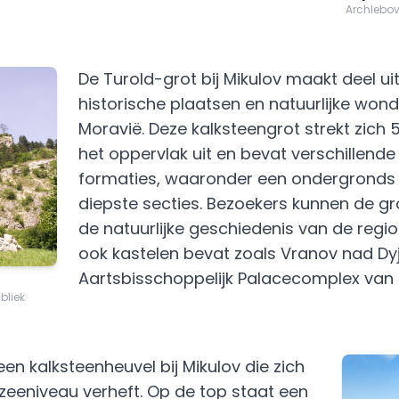
Archlebov
De Turold-grot bij Mikulov maakt deel ui
historische plaatsen en natuurlijke won
Moravië. Deze kalksteengrot strekt zich
het oppervlak uit en bevat verschillend
formaties, waaronder een ondergronds 
diepste secties. Bezoekers kunnen de g
de natuurlijke geschiedenis van de regio 
ook kastelen bevat zoals Vranov nad Dyj
Aartsbisschoppelijk Palacecomplex van 
bliek
en kalksteenheuvel bij Mikulov die zich
eeniveau verheft. Op de top staat een