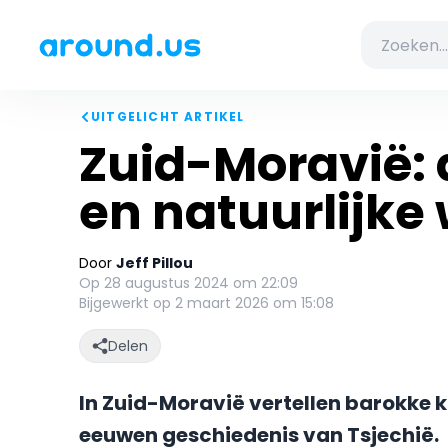
UITGELICHT ARTIKEL
Zuid-Moravië: d
en natuurlijke
Door
Jeff Pillou
Op 28 augustus 2024 om 22:09
Bijgewerkt op 2 maart 2026 om 15:08
Delen
In Zuid-Moravië vertellen barokke 
eeuwen geschiedenis van Tsjechië.