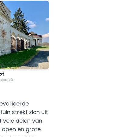
ot
sjechië
evarieerde
uin strekt zich uit
t vele delen van
, apen en grote