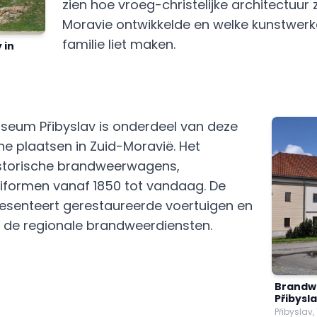
zien hoe vroeg-christelijke architectuur z
Moravie ontwikkelde en welke kunstwer
familie liet maken.
 in
eum Přibyslav is onderdeel van deze
che plaatsen in Zuid-Moravië. Het
storische brandweerwagens,
niformen vanaf 1850 tot vandaag. De
resenteert gerestaureerde voertuigen en
de regionale brandweerdiensten.
Brandw
Přibysl
Přibyslav,