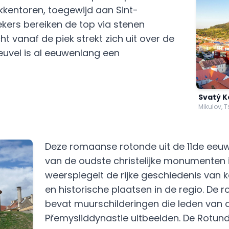
kkentoren, toegewijd aan Sint-
kers bereiken de top via stenen
cht vanaf de piek strekt zich uit over de
heuvel is al eeuwenlang een
Svatý 
Mikulov, 
Deze romaanse rotonde uit de 11de eeuw
van de oudste christelijke monumenten 
weerspiegelt de rijke geschiedenis van k
en historische plaatsen in de regio. De 
bevat muurschilderingen die leden van 
Přemysliddynastie uitbeelden. De Rotunda