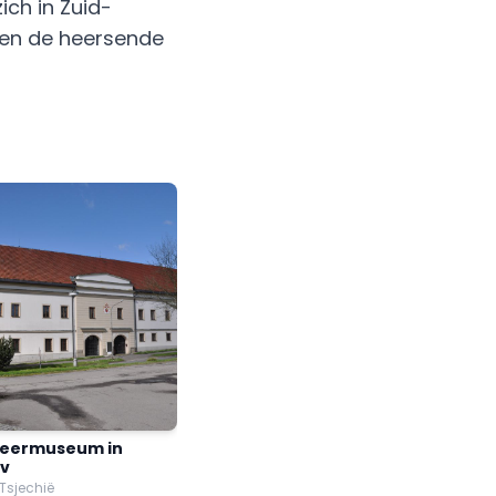
ich in Zuid-
ken de heersende
eermuseum in
av
 Tsjechië