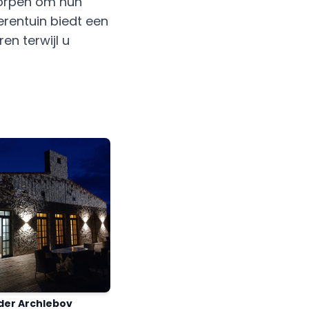
worpen om hun
erentuin biedt een
en terwijl u
der Archlebov