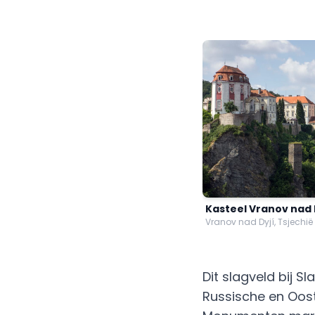
Kasteel Vranov nad 
Vranov nad Dyjí, Tsjechië
Dit slagveld bij S
Russische en Ooste