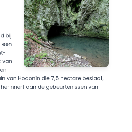
d bij
f een
nt-
x van
nen
uin van Hodonín die 7,5 hectare beslaat,
a herinnert aan de gebeurtenissen van