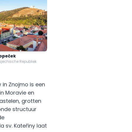
Kopeček
Tsjechische Republiek
 in Znojmo is een
in Moravie en
astelen, grotten
ronde structuur
de
 sv. Kateřiny laat