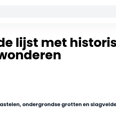
e lijst met histor
 wonderen
kastelen, ondergrondse grotten en slagveld