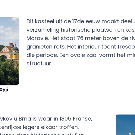
Dit kasteel uit de 17de eeuw maakt deel 
verzameling historische plaatsen en kas
Moravië. Het staat 76 meter boven de riv
granieten rots. Het interieur toont fresc
die periode. Een ovale zaal vormt het m
structuur.
Dyjí
lavkov u Brna is waar in 1805 Franse,
nrijkse legers elkaar troffen.